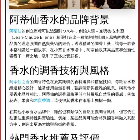
阿蒂仙香水的品牌背景
阿蒂仙
的創立歷程可以追溯到1976年，創始人讓－克勞德·艾利亞
（Jean-Claude Ellena）希望打造出一種能夠體現個人風格的香水。
品牌的理念強調自然與藝術的結合，透過精緻的調香工藝，讓每一款香
水都能講述一個故事。在小眾香水市場中，阿蒂仙以其高品質和創新性
獲得了一席之地，吸引了眾多忠實顧客。
香水的調香技術與風格
阿蒂仙之香
的調香特色在於其獨特的香料選擇和搭配技術。每款香水都
經過精心設計，通常使用自然香料，強調清新與優雅的氣息。與其他小
眾香水品牌相比，阿蒂仙的調香風格更傾向於展現自然界的靈感，例如
花卉、果實和
木質香調
，這使得其香水在市場上獨樹一幟。
在其他小眾香水品牌中，雖然也有類似的自然主義調香風格，但它們往
往更注重獨特性與實驗性。例如，某些品牌可能會將異國香料融入其配
方中，創造出更為大膽與前衛的香氣。
熱門香水推薦及評價