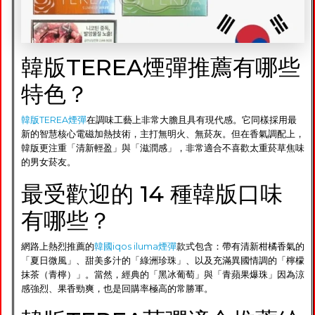
韓版TEREA煙彈推薦有哪些
特色？
韓版TEREA煙彈
在調味工藝上非常大膽且具有現代感。它同樣採用最
新的智慧核心電磁加熱技術，主打無明火、無菸灰。但在香氣調配上，
韓版更注重「清新輕盈」與「滋潤感」，非常適合不喜歡太重菸草焦味
的男女菸友。
最受歡迎的 14 種韓版口味
有哪些？
網路上熱烈推薦的
韓國iqos iluma煙彈
款式包含：帶有清新柑橘香氣的
「夏日微風」、甜美多汁的「綠洲珍珠」、以及充滿異國情調的「檸檬
抹茶（青檸）」。當然，經典的「黑冰葡萄」與「青蘋果爆珠」因為涼
感強烈、果香勁爽，也是回購率極高的常勝軍。