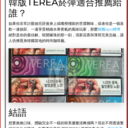
韓版TEREA菸彈適合推薦給
誰？
如果你非常討厭抽完菸後身上或嘴裡殘留的苦澀雜味，或者你是一個喜
歡一邊抽菸、一邊享受精緻水果香氣的風味玩家，那麼
韓國iqos煙彈
絕對是你的最佳解。咬開爆珠的那一刻，清新花香與薄荷完美交融，讓
人彷彿置身韓國當地的時尚咖啡廳。
結語
想要換換口味、體驗完全不一樣的韓系優雅清爽感嗎？現在不用透過繁