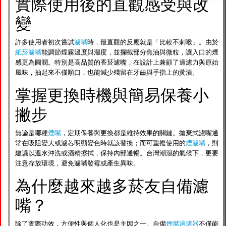
實際使用後的直觀感受與改
變
許多使用者初次嘗試
濾嘴
時，最直觀的反應就是「比較不刺喉」。由於
紙菸濾嘴
能調節煙霧溫度與濕度，並攔截部分焦油與微粒，讓入口的煙
感更為圓潤。特別是高品質的香菸濾嘴，在設計上兼顧了過濾力與原始
風味，抽起來不僅順口，也能減少殘留在牙齒與手指上的黃漬。
掌握更換時機與簡易保養小
撇步
無論是哪種
煙嘴
，定期保養與更換都是維持效果的關鍵。拋棄式濾嘴通
常在吸阻變大或濾芯明顯變色時就該替換；而可重複使用的
煙濾嘴
，則
建議以溫水沖洗或酒精擦拭，保持內部通暢。台灣潮濕的氣候下，更要
注意存放環境，避免濾嘴發霉或產生異味。
為什麼越來越多菸友自備濾
嘴？
除了實際功效，方便性與個人化也是主因之一。自備
煙嘴過濾器
不僅能