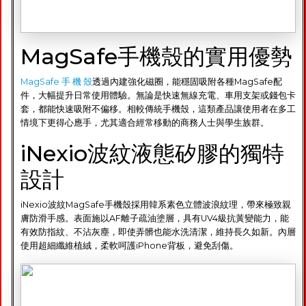
MagSafe手機殼的實用優勢
MagSafe 手 機 殼
透過內建強化磁圈，能穩固吸附各種MagSafe配
件，大幅提升日常使用體驗。無論是快速無線充電、車用支架或錢包卡
套，都能快速吸附不偏移。相較傳統手機殼，這類產品讓使用者在多工
情境下更得心應手，尤其適合經常移動的商務人士與學生族群。
iNexio波紋液態矽膠的獨特
設計
iNexio波紋MagSafe手機殼採用韓系素色立體波浪紋理，帶來極致親
膚防滑手感。表面施以AF離子疏油塗層，具有UV4級抗黃變能力，能
有效防指紋、不沾灰塵，即使弄髒也能水洗清潔，維持長久如新。內層
使用超細纖維植絨，柔軟呵護iPhone背板，避免刮傷。