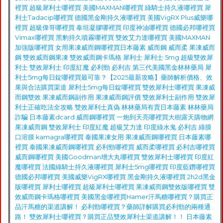
裡買
超級犀利士哪裡買
美國MAXMAN哪裡買
綠騎士持久液哪裡買
犀
利士Tadacip哪裡買
德國黑金剛持久液哪裡買
美國VigRX Plus威樂哪
裡買
超級偉哥哪裡買
泰坦凝膠哪裡買
印度神油哪裡買
德國必邦哪裡買
Vimax哪裡買
黑豹持久噴霧哪裡買
雙效艾力達哪裡買
美國MAXMAN
加強版哪裡買
女用果凍威而鋼哪裡買
日本藤素
威而鋼
威而柔
果凍威而
鋼
雙效威而鋼果凍
雙效威而鋼卡瑪格
犀利士
犀利士 5mg
超級雙效犀
利士
雙效犀利士
印度紅魔
必利勁
必利吉
第三代美國黑金
林林藥局
犀
利士5mg每日錠哪裡買最可靠？【2025最新攻略】藥師解析價格、效
果與合法購買渠道
犀利士5mg每日錠哪裡買
雙效犀利士哪裡買
果凍威
而鋼雙效
果凍威而鋼副作用
果凍威而鋼評價
雙效犀利士副作用
雙效犀
利士正確吃法全攻略
雙效犀利士真偽
林林藥局有賣日本藤素
林林藥局
詐騙
日本藤素dcard
威而鋼哪裡買
一炮到天亮哪裡買
大樹露天購物網
果凍威而鋼
雙效犀利士
印度紅魔
超級艾力達
印度綠水鬼
必利吉
綠膜
口溶膜
kamagra哪裡買
泰國果凍女用
果凍威而鋼哪裡買
日本藤素哪
裡買
泰國果凍威而鋼哪裡買
必利勁哪裡買
威而柔哪裡買
必利吉哪裡買
威而鋼哪裡買
美國Goodman增大丸哪裡買
雙效犀利士哪裡買
印度紅
魔哪裡買
法國綠騎士持久液哪裡買
犀利士5mg哪裡買
印度藍鑽哪裡買
德國必邦哪裡買
美國威樂VigRX哪裡買
黑金剛持久液哪裡買
2h2d黑金
版哪裡買
犀利士哪裡買
超級犀利士哪裡買
果凍威而鋼雙效版哪裡買
雙
效威而鋼卡瑪格哪裡買
美國黑金哪裡買
Hamer汗馬糖哪裡買？購買正
品汗馬糖的渠道講解！
必利勁哪裡買？藥師詳解購買必利勁的兩種通
路！
雙效犀利士哪裡買？購買正品雙效犀利士渠道講解！！
日本藤素