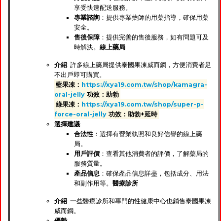
享受快速配送服務。
專業諮詢
：提供專業藥師的用藥指導，確保用藥
安全。
售後保障
：提供完善的售後服務，如有問題可及
時解決。
線上藥局
介紹
: 許多線上藥局提供泰國果凍威而鋼，方便消費者足
不出戶即可購買。
藍果凍：
https://xya19.com.tw/shop/kamagra-
oral-jelly
功效：助勃
綠果凍：
https://xya19.com.tw/shop/super-p-
force-oral-jelly
功效：助勃+延時
選擇建議
:
合法性
：選擇有營業執照和良好信譽的線上藥
局。
用戶評價
：查看其他消費者的評價，了解藥局的
服務質量。
產品信息
：確保產品信息詳盡，包括成分、用法
和副作用等。
醫療診所
介紹
: 一些醫療診所和專門的性健康中心也銷售泰國果凍
威而鋼。
優勢
: