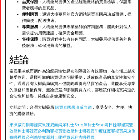
品質保證
：大樹藥局提供的產品經過嚴格的質量檢驗，保證消
費者獲得的是真品。
便利購買
：通過大樹藥局的官方網站購買泰國果凍威而鋼，操
作簡便，配送快速。
專業服務
：大樹藥局提供專業藥師的諮詢服務，能夠針對個人
需求提供用藥建議，確保安全用藥。
售後保障
：購買過程中如有任何問題，大樹藥局提供完善的售
後服務，確保消費者的權益。
結論
泰國果凍威而鋼作為治療男性勃起功能障礙的有效藥物，在市場上越來
越受歡迎。選擇可靠的購買渠道至關重要，以確保產品的真實性和安全
性。通過台灣大樹藥局購買不僅能夠獲得高品質的產品，還能享受專業
的服務和售後保障。無論您選擇哪種購買方式，都應該仔細核實渠道的
合法性和信譽，確保自身健康和安全。
立即訪問：台灣大樹藥局
購買泰國果凍威而鋼
，享受安全、方便、快
捷的購物體驗。
果凍威而鋼哪裡買
果凍威而鋼
犀利士5mg
犀利士5mg每日錠哪裡買
雙
效犀利士哪裡買
必利劲哪裡買
雙效犀利士哪裡買
印度紅魔哪裡買
果凍偉
哥哪裡買
必利勁
雙效犀利士哪裡買
必利吉哪裡買