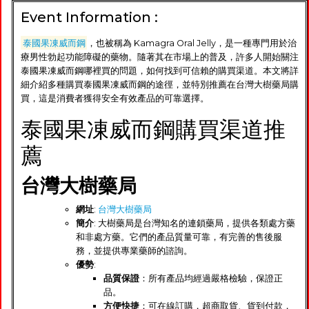
Event Information :
泰國果凍威而鋼
，也被稱為 Kamagra Oral Jelly，是一種專門用於治
療男性勃起功能障礙的藥物。隨著其在市場上的普及，許多人開始關注
泰國果凍威而鋼哪裡買的問題，如何找到可信賴的購買渠道。本文將詳
細介紹多種購買泰國果凍威而鋼的途徑，並特別推薦在台灣大樹藥局購
買，這是消費者獲得安全有效產品的可靠選擇。
泰國果凍威而鋼購買渠道推
薦
台灣大樹藥局
網址
:
台灣大樹藥局
簡介
: 大樹藥局是台灣知名的連鎖藥局，提供各類處方藥
和非處方藥。它們的產品質量可靠，有完善的售後服
務，並提供專業藥師的諮詢。
優勢
:
品質保證
：所有產品均經過嚴格檢驗，保證正
品。
方便快捷
：可在線訂購，超商取貨、貨到付款，