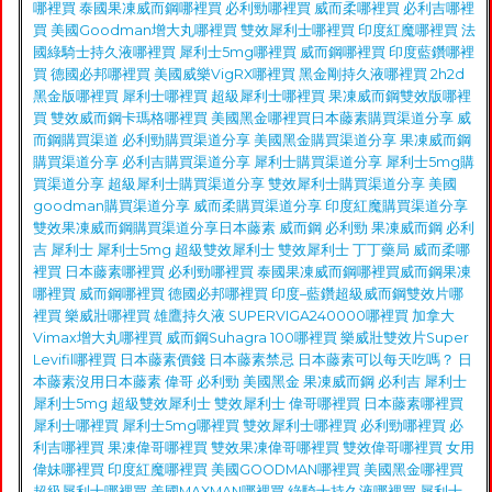
哪裡買
泰國果凍威而鋼哪裡買
必利勁哪裡買
威而柔哪裡買
必利吉哪裡
買
美國Goodman增大丸哪裡買
雙效犀利士哪裡買
印度紅魔哪裡買
法
國綠騎士持久液哪裡買
犀利士5mg哪裡買
威而鋼哪裡買
印度藍鑽哪裡
買
德國必邦哪裡買
美國威樂VigRX哪裡買
黑金剛持久液哪裡買
2h2d
黑金版哪裡買
犀利士哪裡買
超級犀利士哪裡買
果凍威而鋼雙效版哪裡
買
雙效威而鋼卡瑪格哪裡買
美國黑金哪裡買
日本藤素購買渠道分享
威
而鋼購買渠道
必利勁購買渠道分享
美國黑金購買渠道分享
果凍威而鋼
購買渠道分享
必利吉購買渠道分享
犀利士購買渠道分享
犀利士5mg購
買渠道分享
超級犀利士購買渠道分享
雙效犀利士購買渠道分享
美國
goodman購買渠道分享
威而柔購買渠道分享
印度紅魔購買渠道分享
雙效果凍威而鋼購買渠道分享
日本藤素
威而鋼
必利勁
果凍威而鋼
必利
吉
犀利士
犀利士5mg
超級雙效犀利士
雙效犀利士
丁丁藥局
威而柔哪
裡買
日本藤素哪裡買
必利勁哪裡買
泰國果凍威而鋼哪裡買
威而鋼果凍
哪裡買
威而鋼哪裡買
德國必邦哪裡買
印度–藍鑽超級威而鋼雙效片哪
裡買
樂威壯哪裡買
雄鷹持久液 SUPERVIGA240000哪裡買
加拿大
Vimax增大丸哪裡買
威而鋼Suhagra 100哪裡買
樂威壯雙效片Super
Levifil哪裡買
日本藤素價錢
日本藤素禁忌
日本藤素可以每天吃嗎？
日
本藤素沒用
日本藤素
偉哥
必利勁
美國黑金
果凍威而鋼
必利吉
犀利士
犀利士5mg
超級雙效犀利士
雙效犀利士
偉哥哪裡買
日本藤素哪裡買
犀利士哪裡買
犀利士5mg哪裡買
雙效犀利士哪裡買
必利勁哪裡買
必
利吉哪裡買
果凍偉哥哪裡買
雙效果凍偉哥哪裡買
雙效偉哥哪裡買
女用
偉妹哪裡買
印度紅魔哪裡買
美國GOODMAN哪裡買
美國黑金哪裡買
超級犀利士哪裡買
美國MAXMAN哪裡買
綠騎士持久液哪裡買
犀利士