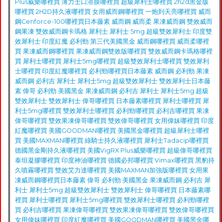
Plus威樂哪裡買
薄力士口溶膜哪裡買
超級犀利士哪裡買
2h2d黑金版
哪裡買
2H2D持久液哪裡買
女用威而鋼哪裡買
一炮到天亮哪裡買
威而
鋼Cenforce-100哪裡買
日本藤素
威而鋼
威而柔
果凍威而鋼
雙效威而
鋼果凍
雙效威而鋼卡瑪格
犀利士
犀利士 5mg
超級雙效犀利士
印度雙
效犀利士
印度紅魔
必利勁
第三代美國黑金
威而鋼哪裡買
威而柔哪裡
買
果凍威而鋼哪裡買
果凍威而鋼雙效版哪裡買
雙效威而鋼卡瑪格哪裡
買
犀利士哪裡買
犀利士5mg哪裡買
超級雙效犀利士哪裡買
雙效犀利
士哪裡買
印度紅魔哪裡買
必利勁哪裡買
日本藤素
威而鋼
必利勁
果凍
威而鋼
必利吉
犀利士
犀利士5mg
超級雙效犀利士
雙效犀利士
日本藤
素
偉哥
必利勁
美國黑金
果凍威而鋼
必利吉
犀利士
犀利士5mg
超級
雙效犀利士
雙效犀利士
偉哥哪裡買
日本藤素哪裡買
犀利士哪裡買
犀
利士5mg哪裡買
雙效犀利士哪裡買
必利勁哪裡買
必利吉哪裡買
果凍
偉哥哪裡買
雙效果凍偉哥哪裡買
雙效偉哥哪裡買
女用偉妹哪裡買
印度
紅魔哪裡買
美國GOODMAN哪裡買
美國黑金哪裡買
超級犀利士哪裡
買
美國MAXMAN哪裡買
綠騎士持久液哪裡買
犀利士Tadacip哪裡買
德國黑金剛持久液哪裡買
美國VigRX Plus威樂哪裡買
超級偉哥哪裡買
泰坦凝膠哪裡買
印度神油哪裡買
德國必邦哪裡買
Vimax哪裡買
黑豹持
久噴霧哪裡買
雙效艾力達哪裡買
美國MAXMAN加強版哪裡買
女用果
凍威而鋼哪裡買
日本藤素
偉哥
必利勁
美國黑金
果凍威而鋼
必利吉
犀
利士
犀利士5mg
超級雙效犀利士
雙效犀利士
偉哥哪裡買
日本藤素哪
裡買
犀利士哪裡買
犀利士5mg哪裡買
雙效犀利士哪裡買
必利勁哪裡
買
必利吉哪裡買
果凍偉哥哪裡買
雙效果凍偉哥哪裡買
雙效偉哥哪裡買
女用偉妹哪裡買
印度紅魔哪裡買
美國GOODMAN哪裡買
美國黑金哪