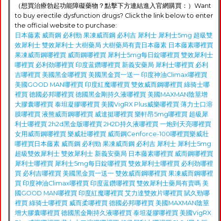
（想買治療勃起功能障礙藥物？點擊下方連結進入官網購買：）Want
to buy erectile dysfunction drugs? Click the link below to enter
the official website to purchase:
日本藤素
威而鋼
必利勁
果凍威而鋼
必利吉
犀利士
犀利士5mg
超級雙
效犀利士
雙效犀利士
大樹藥局
大樹藥局有賣日本藤素
日本藤素哪裡買
果凍威而鋼哪裡買
威而鋼哪裡買
犀利士5mg每日錠哪裡買
雙效犀利士
哪裡買
必利劲哪裡買
印度蓝鑽哪裡買
新義安藥局
犀利士哪裡買
必利
吉哪裡買
美國黑金哪裡買
美國黑金買一送一
印度神油Climax哪裡買
美國GOOD MAN哪裡買
印度紅魔哪裡買
雙效威而鋼哪裡買
綠骑士哪
裡買
德國必邦哪裡買
德國黑金剛持久液哪裡買
美國MAXMAN陰莖增
大膠囊哪裡買
泰坦凝膠哪裡買
美國VigRX Plus威樂哪裡買
薄力士口溶
膜哪裡買
液熊威而鋼哪裡買
威達挺哪裡買
樂軒昂5mg哪裡買
超級犀
利士哪裡買
2h2d黑金版哪裡買
2H2D持久液哪裡買
一炮到天亮哪裡買
女用威而鋼哪裡買
樂威壯哪裡買
威而鋼Cenforce-100哪裡買
樂威壯
哪裡買
日本藤素
威而鋼
必利勁
果凍威而鋼
必利吉
犀利士
犀利士5mg
超級雙效犀利士
雙效犀利士
新義安藥局
日本藤素哪裡買
威而鋼哪裡買
犀利士哪裡買
犀利士5mg每日錠哪裡買
雙效犀利士哪裡買
必利劲哪裡
買
必利吉哪裡買
美國黑金買一送一
雙效威而鋼哪裡買
果凍威而鋼哪裡
買
印度神油Climax哪裡買
印度蓝鑽哪裡買
雙效犀利士藥局有賣嗎
美
國GOOD MAN哪裡買
印度紅魔哪裡買
艾力達雙效片哪裡買
賦久勁哪
裡買
綠骑士哪裡買
威而柔哪裡買
德國必邦哪裡買
美國MAXMAN陰莖
增大膠囊哪裡買
德國黑金剛持久液哪裡買
泰坦凝膠哪裡買
美國VigRX