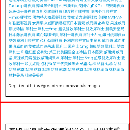
Tadacip哪裡買
德國黑金剛持久液哪裡買
美國VigRX Plus威樂哪裡買
超級偉哥哪裡買
泰坦凝膠哪裡買
印度神油哪裡買
德國必邦哪裡買
Vimax哪裡買
黑豹持久噴霧哪裡買
雙效艾力達哪裡買
美國MAXMAN
加強版哪裡買
女用果凍威而鋼哪裡買
日本藤素
威而鋼
必利勁
果凍威而
鋼
必利吉
犀利士
犀利士5mg
超級雙效犀利士
雙效犀利士
新義安藥局
日本藤素哪裡買
威而鋼哪裡買
犀利士哪裡買
犀利士5mg每日錠哪裡買
雙效犀利士哪裡買
必利劲哪裡買
必利吉哪裡買
日本藤素
威而鋼
威而柔
果凍威而鋼
雙效威而鋼果凍
犀利士
犀利士 5mg
超級雙效犀利士
雙效
犀利士
印度紅魔
必利勁
第三代美國黑金
必利吉
日本藤素
威而鋼
威而
柔
果凍威而鋼
雙效威而鋼果凍
犀利士
犀利士 5mg
超級雙效犀利士
雙
效犀利士
印度紅魔
必利勁
第三代美國黑金
站群
站群
站群
站群
站群
站群
站群
站群
站群
站群
站群
站群
站群
站群
站群
林林藥局
林林藥局
林林藥局
壯陽藥藥局
Register at https://greaotree.com/shop/kamagra