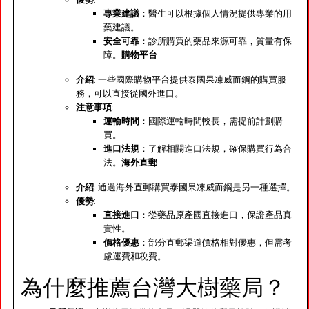
專業建議
：醫生可以根據個人情況提供專業的用
藥建議。
安全可靠
：診所購買的藥品來源可靠，質量有保
障。
購物平台
介紹
: 一些國際購物平台提供泰國果凍威而鋼的購買服
務，可以直接從國外進口。
注意事項
:
運輸時間
：國際運輸時間較長，需提前計劃購
買。
進口法規
：了解相關進口法規，確保購買行為合
法。
海外直郵
介紹
: 通過海外直郵購買泰國果凍威而鋼是另一種選擇。
優勢
:
直接進口
：從藥品原產國直接進口，保證產品真
實性。
價格優惠
：部分直郵渠道價格相對優惠，但需考
慮運費和稅費。
為什麼推薦台灣大樹藥局？