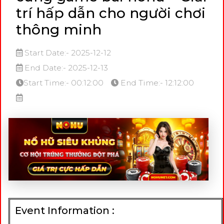
trí hấp dẫn cho người chơi
thông minh
Start Date:- 2025-12-12
End Date:- 2025-12-13
Start Time:- 00:12:00
End Time:- 12:12:00
Event Information :