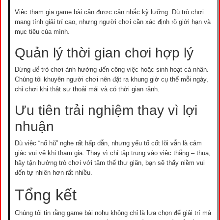
Việc tham gia game bài cần được cân nhắc kỹ lưỡng. Dù trò chơi
mang tính giải trí cao, nhưng người chơi cần xác định rõ giới hạn và
mục tiêu của mình.
Quản lý thời gian chơi hợp lý
Đừng để trò chơi ảnh hưởng đến công việc hoặc sinh hoạt cá nhân.
Chúng tôi khuyên người chơi nên đặt ra khung giờ cụ thể mỗi ngày,
chỉ chơi khi thật sự thoải mái và có thời gian rảnh.
Ưu tiên trải nghiệm thay vì lợi
nhuận
Dù việc “nổ hũ” nghe rất hấp dẫn, nhưng yếu tố cốt lõi vẫn là cảm
giác vui vẻ khi tham gia. Thay vì chỉ tập trung vào việc thắng – thua,
hãy tận hưởng trò chơi với tâm thế thư giãn, bạn sẽ thấy niềm vui
đến tự nhiên hơn rất nhiều.
Tổng kết
Chúng tôi tin rằng game bài nohu không chỉ là lựa chọn để giải trí mà