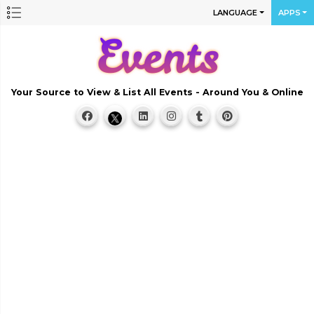
LANGUAGE
APPS
Your Source to View & List All Events - Around You & Online