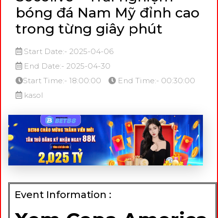
bóng đá Nam Mỹ đỉnh cao
trong từng giây phút
Start Date:- 2025-04-06
End Date:- 2025-04-30
Start Time:- 18:00:00
End Time:- 00:30:00
kasol
Event Information :