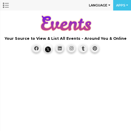
LANGUAGE
APPS
Your Source to View & List All Events - Around You & Online