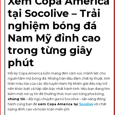
Xem Copa America
tại Socolive – Trải
nghiệm bóng đá
Nam Mỹ đỉnh cao
trong từng giây
phút
Mỗi kỳ Copa America luôn mang đến cảm xúc mãnh liệt cho
người hâm mộ bóng đá. Những trận đấu đậm chất kỹ thuật, tinh
thần máu lửa của các đội tuyển Nam Mỹ khiến giải đấu này trở
nên khác biệt và hấp dẫn bậc nhất hành tinh. Nếu bạn đang tìm
kiếm một nơi uy tín để thưởng thức trọn vẹn từng pha bóng,
chúng tôi
– đội ngũ chuyên gia từ Socolive – sẵn sàng đồng
hành cùng bạn để
xem Copa America tại
Socolive
với chất
lượng đỉnh cao và hoàn toàn miễn phí.