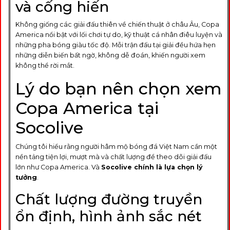
và cống hiến
Không giống các giải đấu thiên về chiến thuật ở châu Âu, Copa
America nổi bật với lối chơi tự do, kỹ thuật cá nhân điêu luyện và
những pha bóng giàu tốc độ. Mỗi trận đấu tại giải đều hứa hẹn
những diễn biến bất ngờ, không dễ đoán, khiến người xem
không thể rời mắt.
Lý do bạn nên chọn xem
Copa America tại
Socolive
Chúng tôi hiểu rằng người hâm mộ bóng đá Việt Nam cần một
nền tảng tiện lợi, mượt mà và chất lượng để theo dõi giải đấu
lớn như Copa America. Và
Socolive chính là lựa chọn lý
tưởng
.
Chất lượng đường truyền
ổn định, hình ảnh sắc nét