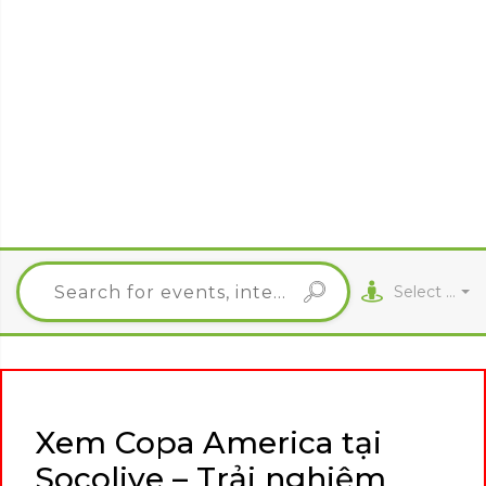
Select City
Xem Copa America tại
Socolive – Trải nghiệm