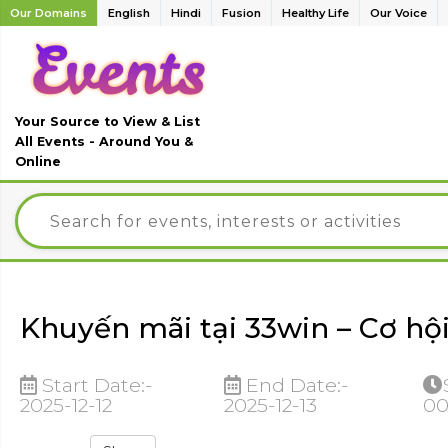
Our Domains
English
Hindi
Fusion
Healthy Life
Our Voice
Your Source to View & List
All Events - Around You &
Online
Khuyến mãi tại 33win – Cơ hộ
Start Date:-
End Date:-
2025-12-12
2025-12-13
00