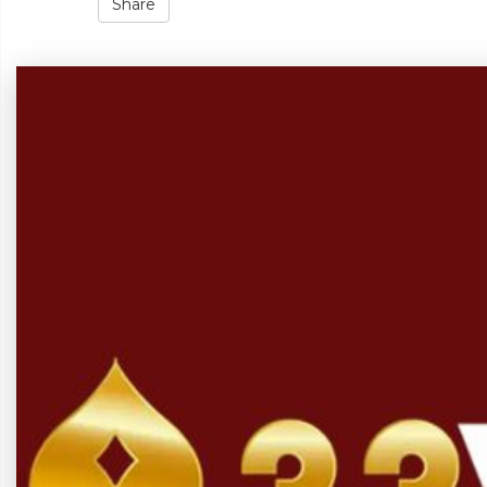
Share