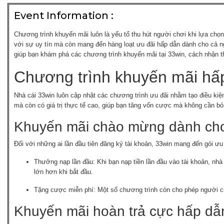
Event Information :
Chương trình khuyến mãi luôn là yếu tố thu hút người chơi khi lựa chọ
với sự uy tín mà còn mang đến hàng loạt ưu đãi hấp dẫn dành cho cả ngư
giúp bạn khám phá các chương trình khuyến mãi tại 33win, cách nhận th
Chương trình khuyến mãi hấp
Nhà cái 33win luôn cập nhật các chương trình ưu đãi nhằm tạo điều kiệ
mà còn có giá trị thực tế cao, giúp bạn tăng vốn cược mà không cần bỏ 
Khuyến mãi chào mừng dành cho
Đối với những ai lần đầu tiên đăng ký tài khoản, 33win mang đến gói ưu 
Thưởng nạp lần đầu: Khi bạn nạp tiền lần đầu vào tài khoản, nhà
lớn hơn khi bắt đầu.
Tặng cược miễn phí: Một số chương trình còn cho phép người ch
Khuyến mãi hoàn trả cực hấp dẫ