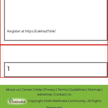
Register at https://cakhiaz7.link/
1
About us
|
Career
|
Help
|
Privacy
|
Terms
|
Guidelines
|
Sitemap
|
Advertise
|
Contact Us
Copyright 2026 WeRIndia,Community. All Rights
Reserved