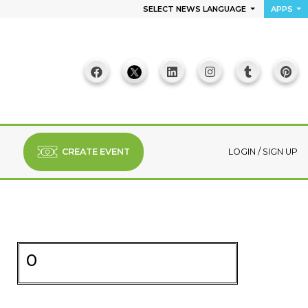
SELECT NEWS LANGUAGE
APPS
CREATE EVENT
LOGIN
/
SIGN UP
0