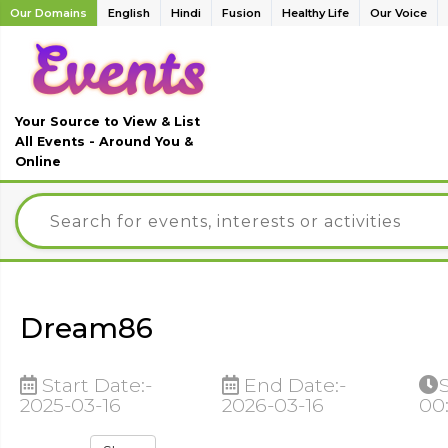
Our Domains
English
Hindi
Fusion
Healthy Life
Our Voice
Your Source to View & List
All Events - Around You &
Online
Dream86
Start Date:-
End Date:-
2025-03-16
2026-03-16
00