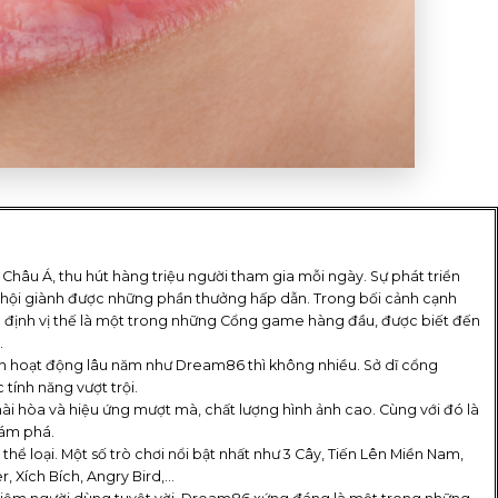
Châu Á, thu hút hàng triệu người tham gia mỗi ngày. Sự phát triển
ơ hội giành được những phần thưởng hấp dẫn. Trong bối cảnh cạnh
g định vị thế là một trong những Cổng game hàng đầu, được biết đến
.
ên hoạt động lâu năm như Dream86 thì không nhiều. Sở dĩ cổng
tính năng vượt trội.
 hòa và hiệu ứng mượt mà, chất lượng hình ảnh cao. Cùng với đó là
hám phá.
 loại. Một số trò chơi nổi bật nhất như 3 Cây, Tiến Lên Miền Nam,
, Xích Bích, Angry Bird,…