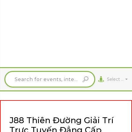
Select City
J88 Thiên Đường Giải Trí
Trực Tuyến Đẳng Cấp