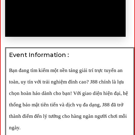
Event Information :
Bạn đang tìm kiếm một nền tảng giải trí trực tuyến an 
toàn, uy tín với trải nghiệm đỉnh cao? J88 chính là lựa 
chọn hoàn hảo dành cho bạn! Với giao diện hiện đại, hệ 
thống bảo mật tiên tiến và dịch vụ đa dạng, J88 đã trở 
thành điểm đến lý tưởng cho hàng ngàn người chơi mỗi 
ngày.