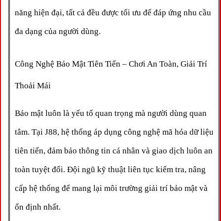
năng hiện đại, tất cả đều được tối ưu để đáp ứng nhu cầu 
đa dạng của người dùng.
Công Nghệ Bảo Mật Tiên Tiến – Chơi An Toàn, Giải Trí 
Thoải Mái
Bảo mật luôn là yếu tố quan trọng mà người dùng quan 
tâm. Tại J88, hệ thống áp dụng công nghệ mã hóa dữ liệu 
tiên tiến, đảm bảo thông tin cá nhân và giao dịch luôn an 
toàn tuyệt đối. Đội ngũ kỹ thuật liên tục kiểm tra, nâng 
cấp hệ thống để mang lại môi trường giải trí bảo mật và 
ổn định nhất.