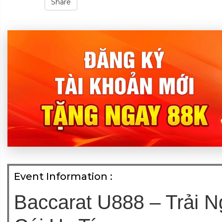
Share
Event Information :
Baccarat U888 – Trải 