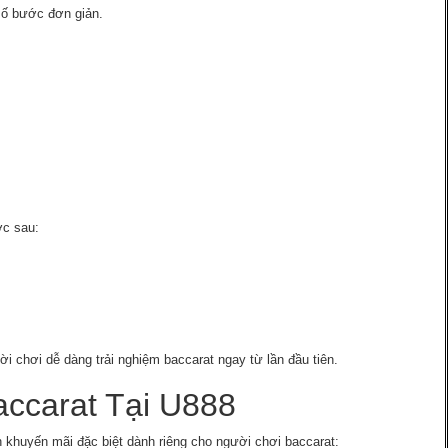
số bước đơn giản.
ớc sau:
i chơi dễ dàng trải nghiệm baccarat ngay từ lần đầu tiên.
ccarat Tại U888
 khuyến mãi đặc biệt dành riêng cho người chơi baccarat: