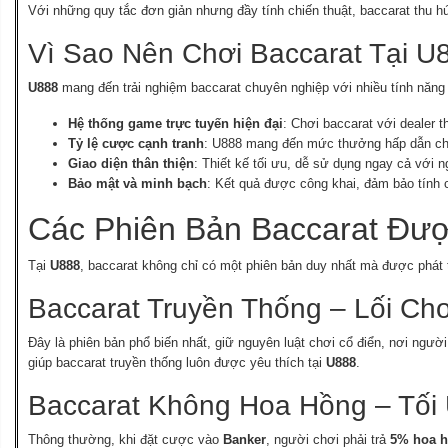
Với những quy tắc đơn giản nhưng đầy tính chiến thuật, baccarat thu hú
Vì Sao Nên Chơi Baccarat Tại U
U888
mang đến trải nghiệm baccarat chuyên nghiệp với nhiều tính năng 
Hệ thống game trực tuyến hiện đại
: Chơi baccarat với dealer t
Tỷ lệ cược cạnh tranh
: U888 mang đến mức thưởng hấp dẫn ch
Giao diện thân thiện
: Thiết kế tối ưu, dễ sử dụng ngay cả với 
Bảo mật và minh bạch
: Kết quả được công khai, đảm bảo tính c
Các Phiên Bản Baccarat Đượ
Tại
U888
, baccarat không chỉ có một phiên bản duy nhất mà được phát 
Baccarat Truyền Thống – Lối Chơ
Đây là phiên bản phổ biến nhất, giữ nguyên luật chơi cổ điển, nơi ngư
giúp baccarat truyền thống luôn được yêu thích tại
U888
.
Baccarat Không Hoa Hồng – Tối
Thông thường, khi đặt cược vào
Banker
, người chơi phải trả
5% hoa 