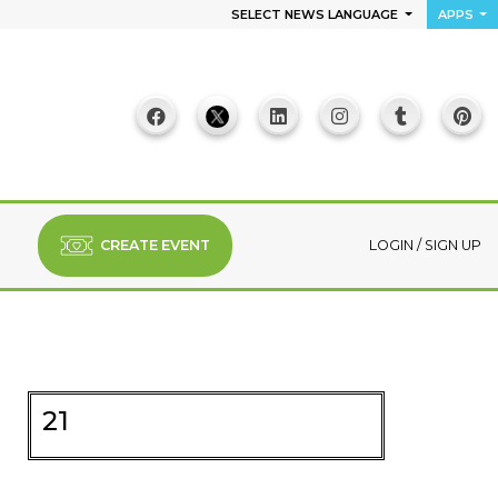
SELECT NEWS LANGUAGE
APPS
CREATE EVENT
LOGIN
/
SIGN UP
21