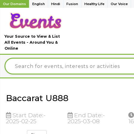
Our Domains
English
Hindi
Fusion
Healthy Life
Our Voice
Your Source to View & List
All Events - Around You &
Online
Baccarat U888
Start Date:-
End Date:-
2025-02-25
2025-03-08
16