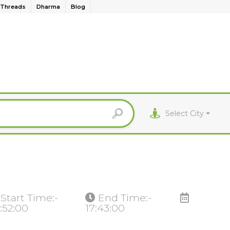
Threads
Dharma
Blog
Select City
Start Time:-
End Time:-
:52:00
17:43:00