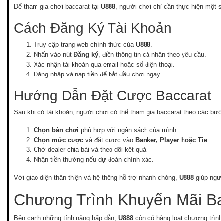
Để tham gia chơi baccarat tại
U888
, người chơi chỉ cần thực hiện một 
Cách Đăng Ký Tài Khoản
Truy cập trang web chính thức của
U888
.
Nhấn vào nút
Đăng ký
, điền thông tin cá nhân theo yêu cầu.
Xác nhận tài khoản qua email hoặc số điện thoại.
Đăng nhập và nạp tiền để bắt đầu chơi ngay.
Hướng Dẫn Đặt Cược Baccarat
Sau khi có tài khoản, người chơi có thể tham gia baccarat theo các bư
Chọn bàn chơi
phù hợp với ngân sách của mình.
Chọn mức cược
và đặt cược vào
Banker, Player hoặc Tie
.
Chờ dealer chia bài và theo dõi kết quả.
Nhận tiền thưởng nếu dự đoán chính xác.
Với giao diện thân thiện và hệ thống hỗ trợ nhanh chóng,
U888
giúp ngườ
Chương Trình Khuyến Mãi Ba
Bên cạnh những tính năng hấp dẫn,
U888
còn có hàng loạt chương trình