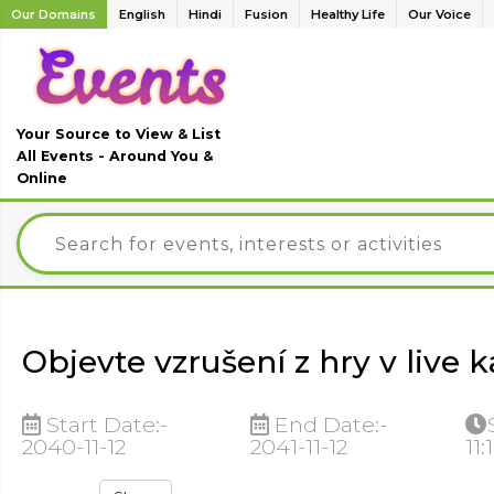
Our Domains
English
Hindi
Fusion
Healthy Life
Our Voice
Your Source to View & List
All Events - Around You &
Online
Objevte vzrušení z hry v live k
Start Date:-
End Date:-
2040-11-12
2041-11-12
11: