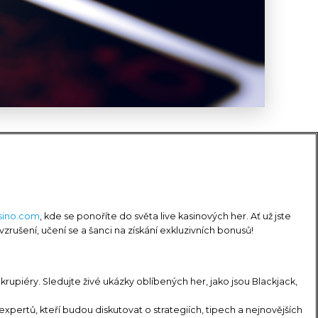
sino.com
, kde se ponoříte do světa live kasinových her. Ať už jste
zrušení, učení se a šanci na získání exkluzivních bonusů!
 krupiéry. Sledujte živé ukázky oblíbených her, jako jsou Blackjack,
xpertů, kteří budou diskutovat o strategiích, tipech a nejnovějších