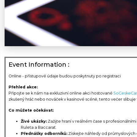
Event Information :
Online - přístupové údaje budou poskytnuty po registraci
Přehled akce:
Připojte se k nám na exkluzivní online akci hostované
SoCeskeCa
zkušený hráč nebo nováček v kasinové scéně, tento večer slibuje v
Co můžete očekávat:
Živé ukázky:
Zažijte hraní v reálném čase s profesionálními
Ruleta a Baccarat.
Přednášky odborníků:
Získejte náhledy od průmyslových e