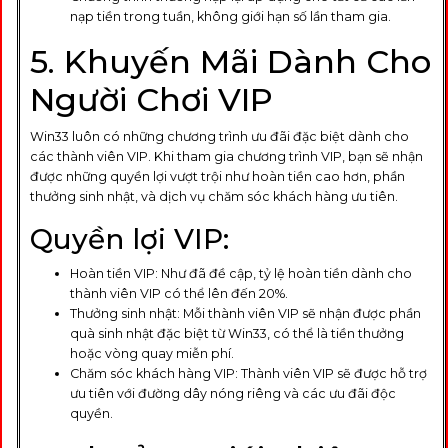
nạp tiền trong tuần, không giới hạn số lần tham gia.
5. Khuyến Mãi Dành Cho
Người Chơi VIP
Win33 luôn có những chương trình ưu đãi đặc biệt dành cho
các thành viên VIP. Khi tham gia chương trình VIP, bạn sẽ nhận
được những quyền lợi vượt trội như hoàn tiền cao hơn, phần
thưởng sinh nhật, và dịch vụ chăm sóc khách hàng ưu tiên.
Quyền lợi VIP:
Hoàn tiền VIP: Như đã đề cập, tỷ lệ hoàn tiền dành cho
thành viên VIP có thể lên đến 20%.
Thưởng sinh nhật: Mỗi thành viên VIP sẽ nhận được phần
quà sinh nhật đặc biệt từ Win33, có thể là tiền thưởng
hoặc vòng quay miễn phí.
Chăm sóc khách hàng VIP: Thành viên VIP sẽ được hỗ trợ
ưu tiên với đường dây nóng riêng và các ưu đãi độc
quyền.