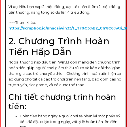
Ví dụ: Nếu bạn nạp 2 triệu đồng, bạn sẽ nhận thêm 2 triệu đồng
tiền thưởng, nâng tổng số dư lên 4 triệu đồng.
>>> Tham khảo:
https://scrapbox.io/nhacaiwin33/1._Tr%C3%B2_Ch%C6%
2. Chương Trình Hoàn
Tiền Hấp Dẫn
Ngoài thưởng nạp đầu tiên, Win33 còn mang đến chương trình
hoàn tiền giúp người chơi giảm thiểu rủi ro và kéo dài thời gian
tham gia các trò chơi yêu thích. Chương trình hoàn tiền hiện tại
áp dụng cho tất cả các trò chơi trên nền tảng, bao gồm casino
trực tuyến, slot game, và cá cược thể thao.
Chi tiết chương trình hoàn
tiền:
Hoàn tiền hàng ngày: Người chơi sẽ nhận lại một phần số
tiền đã đặt cược trong ngày, với tỷ lệ hoàn tiền lên đến