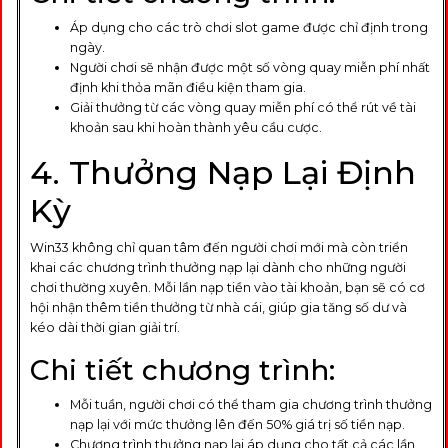
Áp dụng cho các trò chơi slot game được chỉ định trong
ngày.
Người chơi sẽ nhận được một số vòng quay miễn phí nhất
định khi thỏa mãn điều kiện tham gia.
Giải thưởng từ các vòng quay miễn phí có thể rút về tài
khoản sau khi hoàn thành yêu cầu cược.
4. Thưởng Nạp Lại Định
Kỳ
Win33 không chỉ quan tâm đến người chơi mới mà còn triển
khai các chương trình thưởng nạp lại dành cho những người
chơi thường xuyên. Mỗi lần nạp tiền vào tài khoản, bạn sẽ có cơ
hội nhận thêm tiền thưởng từ nhà cái, giúp gia tăng số dư và
kéo dài thời gian giải trí.
Chi tiết chương trình:
Mỗi tuần, người chơi có thể tham gia chương trình thưởng
nạp lại với mức thưởng lên đến 50% giá trị số tiền nạp.
Chương trình thưởng nạp lại áp dụng cho tất cả các lần