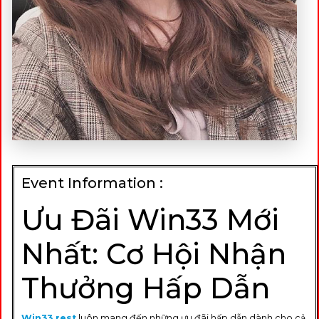
Event Information :
Ưu Đãi Win33 Mới
Nhất: Cơ Hội Nhận
Thưởng Hấp Dẫn
Win33 rest
luôn mang đến những ưu đãi hấp dẫn dành cho cả