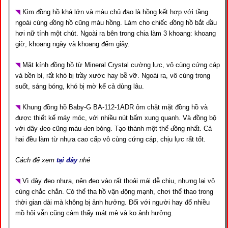
◥
Kim đồng hồ khá lớn và màu chủ đạo là hồng kết hợp với tầng
ngoài cùng đồng hồ cũng màu hồng. Làm cho chiếc đồng hồ bắt đầu
hơi nữ tính một chút. Ngoài ra bên trong chia làm 3 khoang: khoang
giờ, khoang ngày và khoang đếm giây.
◥
Mặt kính đồng hồ từ Mineral Crystal cường lực, vô cùng cứng cáp
và bền bỉ, rất khó bị trầy xước hay bễ vỡ. Ngoài ra, vô cùng trong
suốt, sáng bóng, khó bị mờ kể cả dùng lâu.
◥
Khung đồng hồ Baby-G BA-112-1ADR ôm chặt mặt đồng hồ và
được thiết kế máy móc, với nhiều nút bấm xung quanh. Và đồng bộ
với dây đeo cũng màu đen bóng. Tạo thành một thể đồng nhất. Cả
hai đều làm từ nhựa cao cấp vô cùng cứng cáp, chịu lực rất tốt.
Cách để xem
tại đây
nhé
◥
Vì dây đeo nhựa, nên đeo vào rất thoải mái dễ chịu, nhưng lại vô
cùng chắc chắn. Có thể tha hồ vận động mạnh, chơi thể thao trong
thời gian dài mà không bị ảnh hưởng. Đối với người hay đổ nhiều
mồ hôi vẫn cũng cảm thấy mát mẻ và ko ảnh hưởng.