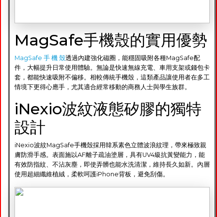
MagSafe手機殼的實用優勢
MagSafe 手 機 殼
透過內建強化磁圈，能穩固吸附各種MagSafe配
件，大幅提升日常使用體驗。無論是快速無線充電、車用支架或錢包卡
套，都能快速吸附不偏移。相較傳統手機殼，這類產品讓使用者在多工
情境下更得心應手，尤其適合經常移動的商務人士與學生族群。
iNexio波紋液態矽膠的獨特
設計
iNexio波紋MagSafe手機殼採用韓系素色立體波浪紋理，帶來極致親
膚防滑手感。表面施以AF離子疏油塗層，具有UV4級抗黃變能力，能
有效防指紋、不沾灰塵，即使弄髒也能水洗清潔，維持長久如新。內層
使用超細纖維植絨，柔軟呵護iPhone背板，避免刮傷。