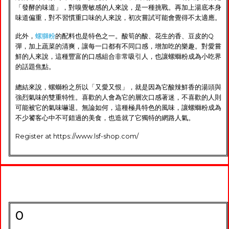
「發酵的味道」，對嗅覺敏感的人來說，是一種挑戰。再加上湯底本身
味道偏重，對不習慣重口味的人來說，初次嘗試可能會覺得不太適應。
此外，
螺獅粉
的配料也是特色之一。酸筍的酸、花生的香、豆皮的Q
彈，加上蔬菜的清爽，讓每一口都有不同口感，增加吃的樂趣。對愛嘗
鮮的人來說，這種豐富的口感組合非常吸引人，也讓螺螄粉成為小吃界
的話題焦點。
總結來說，螺螄粉之所以「又愛又恨」，就是因為它酸辣鮮香的湯頭與
強烈氣味的雙重特性。喜歡的人會為它的層次口感著迷，不喜歡的人則
可能被它的氣味嚇退。無論如何，這種極具特色的風味，讓螺螄粉成為
不少饕客心中不可錯過的美食，也造就了它獨特的網路人氣。
Register at https://www.lsf-shop.com/
0