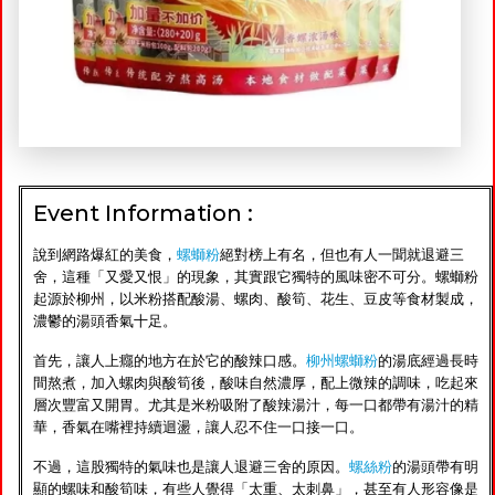
Event Information :
說到網路爆紅的美食，
螺螄粉
絕對榜上有名，但也有人一聞就退避三
舍，這種「又愛又恨」的現象，其實跟它獨特的風味密不可分。螺螄粉
起源於柳州，以米粉搭配酸湯、螺肉、酸筍、花生、豆皮等食材製成，
濃鬱的湯頭香氣十足。
首先，讓人上癮的地方在於它的酸辣口感。
柳州螺螄粉
的湯底經過長時
間熬煮，加入螺肉與酸筍後，酸味自然濃厚，配上微辣的調味，吃起來
層次豐富又開胃。尤其是米粉吸附了酸辣湯汁，每一口都帶有湯汁的精
華，香氣在嘴裡持續迴盪，讓人忍不住一口接一口。
不過，這股獨特的氣味也是讓人退避三舍的原因。
螺絲粉
的湯頭帶有明
顯的螺味和酸筍味，有些人覺得「太重、太刺鼻」，甚至有人形容像是