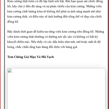
Kim cương thật luôn có độ lấp lánh nổi bật. Khi bạn quan sát chiếc đồng
hồ, hãy chú ý đến độ sáng và sự phản chiếu của kim cương. Những viên
kim cương chất lượng kém sẽ không thể phát ra ánh sáng mạnh mẽ như
kim cương thật, và điều này sẽ ảnh hưởng đến tổng thể vẻ đẹp của chiếc
đồng hồ.
Hãy dành thời gian để kiểm tra từng viên kim cương trên đồng hồ. Những
viên kim cương thật thường có đường nét sắc sảo và không có bất kỳ
khuyết điểm nào. Nếu thấy có các dấu hiệu như nứt, mờ hoặc mất đi độ
bóng, chắc chắn rằng bạn đang đối diện với hàng giả.
Tem Chống Giả Mạo Và Mã Vạch