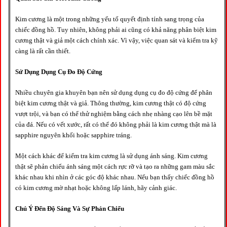
Kim cương là một trong những yếu tố quyết định tính sang trọng của
chiếc đồng hồ. Tuy nhiên, không phải ai cũng có khả năng phân biệt kim
cương thật và giả một cách chính xác. Vì vậy, việc quan sát và kiểm tra kỹ
càng là rất cần thiết.
Sử Dụng Dụng Cụ Đo Độ Cứng
Nhiều chuyên gia khuyên bạn nên sử dụng dụng cụ đo độ cứng để phân
biệt kim cương thật và giả. Thông thường, kim cương thật có độ cứng
vượt trội, và bạn có thể thử nghiệm bằng cách nhẹ nhàng cạo lên bề mặt
của đá. Nếu có vết xước, rất có thể đó không phải là kim cương thật mà là
sapphire nguyên khối hoặc sapphire tráng.
Một cách khác để kiểm tra kim cương là sử dụng ánh sáng. Kim cương
thật sẽ phản chiếu ánh sáng một cách rực rỡ và tạo ra những gam màu sắc
khác nhau khi nhìn ở các góc độ khác nhau. Nếu bạn thấy chiếc đồng hồ
có kim cương mờ nhạt hoặc không lấp lánh, hãy cảnh giác.
Chú Ý Đến Độ Sáng Và Sự Phản Chiếu