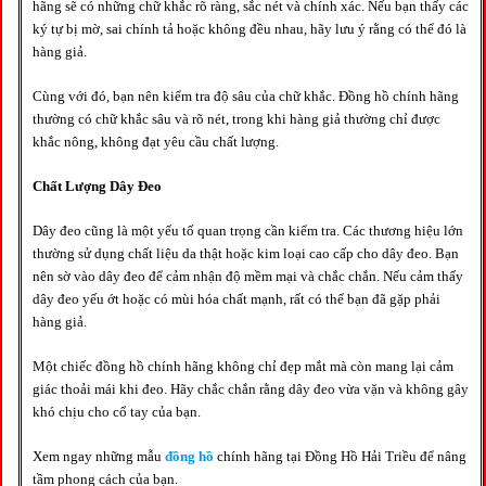
hãng sẽ có những chữ khắc rõ ràng, sắc nét và chính xác. Nếu bạn thấy các
ký tự bị mờ, sai chính tả hoặc không đều nhau, hãy lưu ý rằng có thể đó là
hàng giả.
Cùng với đó, bạn nên kiểm tra độ sâu của chữ khắc. Đồng hồ chính hãng
thường có chữ khắc sâu và rõ nét, trong khi hàng giả thường chỉ được
khắc nông, không đạt yêu cầu chất lượng.
Chất Lượng Dây Đeo
Dây đeo cũng là một yếu tố quan trọng cần kiểm tra. Các thương hiệu lớn
thường sử dụng chất liệu da thật hoặc kim loại cao cấp cho dây đeo. Bạn
nên sờ vào dây đeo để cảm nhận độ mềm mại và chắc chắn. Nếu cảm thấy
dây đeo yếu ớt hoặc có mùi hóa chất mạnh, rất có thể bạn đã gặp phải
hàng giả.
Một chiếc đồng hồ chính hãng không chỉ đẹp mắt mà còn mang lại cảm
giác thoải mái khi đeo. Hãy chắc chắn rằng dây đeo vừa vặn và không gây
khó chịu cho cổ tay của bạn.
Xem ngay những mẫu
đồng hồ
chính hãng tại Đồng Hồ Hải Triều để nâng
tầm phong cách của bạn.