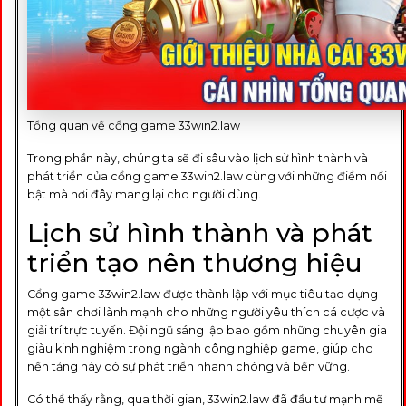
Tổng quan về cổng game 33win2.law
Trong phần này, chúng ta sẽ đi sâu vào lịch sử hình thành và
phát triển của cổng game 33win2.law cùng với những điểm nổi
bật mà nơi đây mang lại cho người dùng.
Lịch sử hình thành và phát
triển tạo nên thương hiệu
Cổng game 33win2.law được thành lập với mục tiêu tạo dựng
một sân chơi lành mạnh cho những người yêu thích cá cược và
giải trí trực tuyến. Đội ngũ sáng lập bao gồm những chuyên gia
giàu kinh nghiệm trong ngành công nghiệp game, giúp cho
nền tảng này có sự phát triển nhanh chóng và bền vững.
Có thể thấy rằng, qua thời gian, 33win2.law đã đầu tư mạnh mẽ