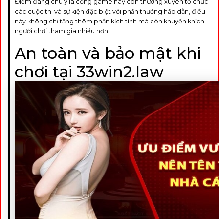
Điểm đáng chú ý là cổng game này còn thường xuyên tổ chức
các cuộc thi và sự kiện đặc biệt với phần thưởng hấp dẫn, điều
này không chỉ tăng thêm phần kịch tính mà còn khuyến khích
người chơi tham gia nhiều hơn.
An toàn và bảo mật khi
chơi tại 33win2.law